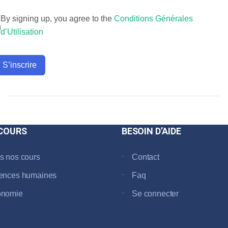
By signing up, you agree to the
Conditions Générales
d’Utilisation
S’inscrire
COURS
BESOIN D’AIDE
s nos cours
Contact
ences humaines
Faq
onomie
Se connecter