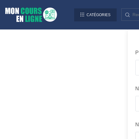
CATÉGORIES
P
N
N