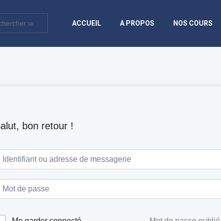
ACCUEIL
A PROPOS
NOS COURS
alut, bon retour !
Me garder connecté
Mot de passe oublié