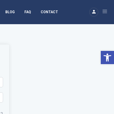
BLOG
FAQ
CONTACT
Ouv
 ?