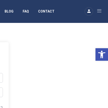
BLOG
FAQ
CONTACT
Ouv
 ?