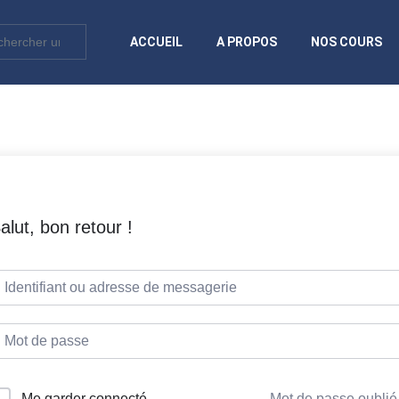
ACCUEIL
A PROPOS
NOS COURS
alut, bon retour !
Me garder connecté
Mot de passe oublié