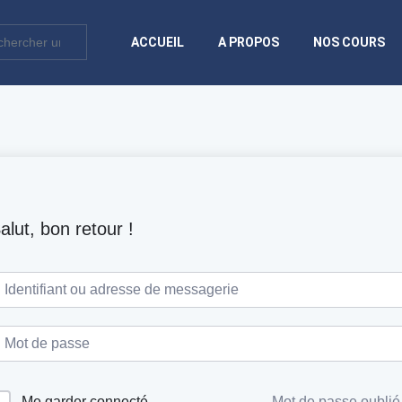
ACCUEIL
A PROPOS
NOS COURS
alut, bon retour !
Me garder connecté
Mot de passe oublié