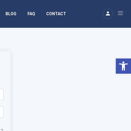
BLOG
FAQ
CONTACT
Ouv
 ?