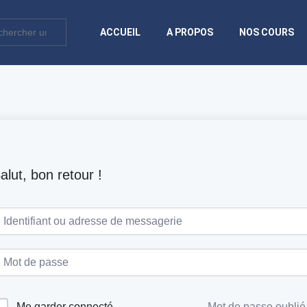
ACCUEIL
A PROPOS
NOS COURS
alut, bon retour !
Me garder connecté
Mot de passe oublié