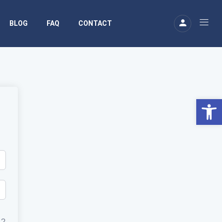
BLOG
FAQ
CONTACT
Ouv
 ?