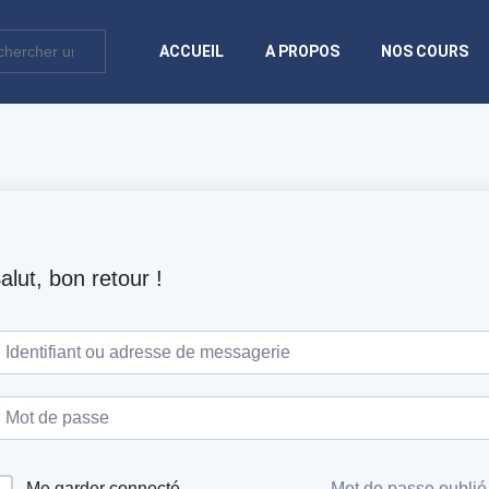
ACCUEIL
A PROPOS
NOS COURS
alut, bon retour !
Me garder connecté
Mot de passe oublié