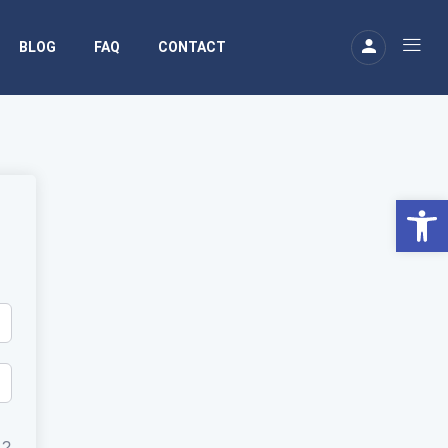
BLOG
FAQ
CONTACT
Ouv
 ?