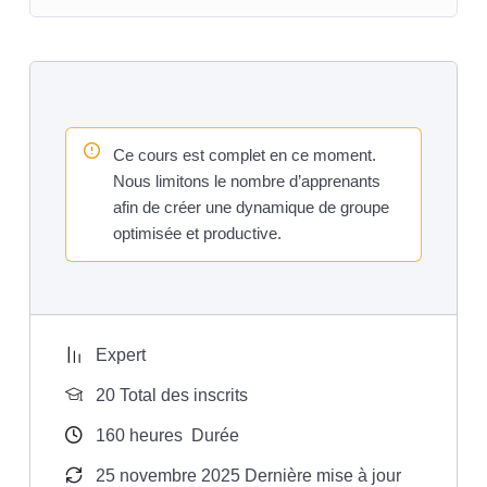
la charte graphique,
une description des documents associés à fournir
(documentation, dossiers techniques, dossier de
programmation, mode d’emploi, aides internes et
externes, jaquette,…),
Ce cours est complet en ce moment.
la chronologie des différentes étapes de la
Nous limitons le nombre d’apprenants
réalisation,
afin de créer une dynamique de groupe
les coûts engendrés ;
optimisée et productive.
de développer une démarche de recherche
autonome ;
en réalisation d’une application multimédia :
laboratoire
Expert
face à un parc machines différencié tant au niveau du
20 Total des inscrits
hardware que du software et en respectant les
160
heures
Durée
procédures de contrôle de l’outil informatique et de
sauvegarde des données
:
25 novembre 2025 Dernière mise à jour