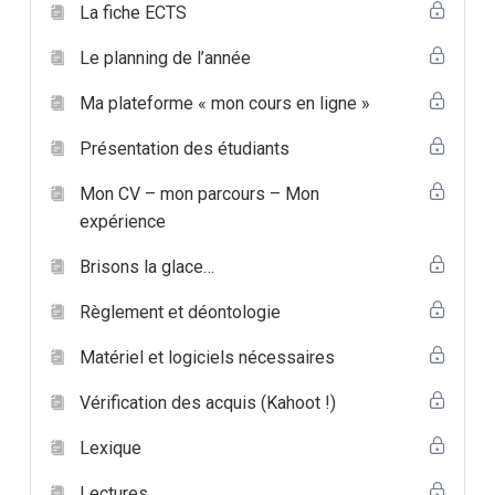
La fiche ECTS
Réaliser un produit multimédia interactif de
qualité, avec une interface utilisateur intuitive et
Le planning de l’année
une interactivité fluide.
Ma plateforme « mon cours en ligne »
Programme :
Présentation des étudiants
L’étudiant sera capable :
Mon CV – mon parcours – Mon
en cahier des charges adapté au multimédia
expérience
Brisons la glace…
de construire le dialogue avec le client ;
d’argumenter pour orienter les choix du client vers
Règlement et déontologie
un produit adapté à ses besoins réels ;
Matériel et logiciels nécessaires
en conception d’une application multimédia :
Vérification des acquis (Kahoot !)
laboratoire
Lexique
sur base de projets personnels et en tenant compte
des règles ergonomiques de base :
Lectures