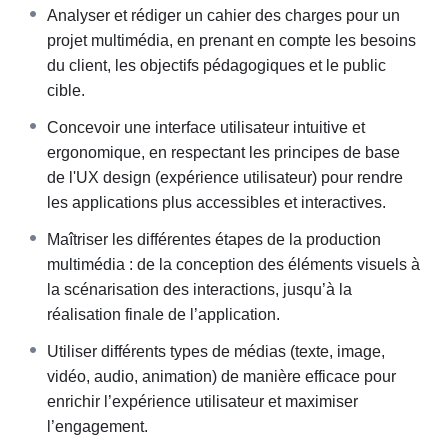
conception et assumer vos choix dans le cadre
Analyser et rédiger un cahier des charges pour un
d’une production donnée.
projet multimédia, en prenant en compte les besoins
Culture qualité
: Une grande attention sera
du client, les objectifs pédagogiques et le public
portée à l’aspect visuel et à l’expression
cible.
graphique, avec un souci constant de qualité
Concevoir une interface utilisateur intuitive et
dans la réalisation.
ergonomique, en respectant les principes de base
Maîtrise des techniques de conception
de l'UX design (expérience utilisateur) pour rendre
interactive
: Vous acquerrez des méthodes pour
les applications plus accessibles et interactives.
créer et réaliser des applications multimédias
interactives en tenant compte des aspects
Maîtriser les différentes étapes de la production
esthétiques, culturels, et techniques.
multimédia : de la conception des éléments visuels à
la scénarisation des interactions, jusqu’à la
Plan du cours :
réalisation finale de l’application.
Introduction à l’interactivité multimédia
: Vous
Utiliser différents types de médias (texte, image,
découvrirez les concepts de base de l’interactivité
vidéo, audio, animation) de manière efficace pour
et les outils à utiliser.
enrichir l’expérience utilisateur et maximiser
Cahier des charges
: Nous verrons comment
l’engagement.
dialoguer avec un client, analyser ses besoins, et