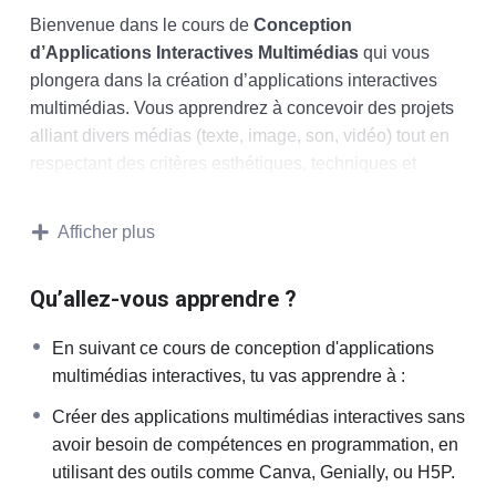
Bienvenue dans le cours de
Conception
d’Applications Interactives Multimédias
qui vous
plongera dans la création d’applications interactives
multimédias. Vous apprendrez à concevoir des projets
alliant divers médias (texte, image, son, vidéo) tout en
respectant des critères esthétiques, techniques et
ergonomiques.
Afficher plus
Finalités du cours :
Ce cours a pour but de vous permettre :
Qu’allez-vous apprendre ?
Développement de compétences générales et
En suivant ce cours de conception d'applications
transférables
: Vous apprendrez à analyser et à
multimédias interactives, tu vas apprendre à :
adapter des contraintes esthétiques et techniques
Créer des applications multimédias interactives sans
pour créer une application interactive efficace.
avoir besoin de compétences en programmation, en
Prise de décision
: Vous devrez prendre des
utilisant des outils comme Canva, Genially, ou H5P.
décisions tout au long du processus de