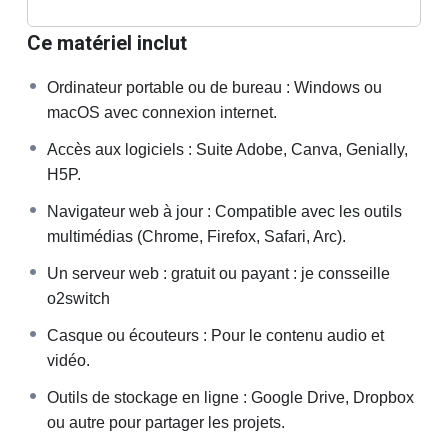
de réaliser une application interactive multimédia
Ce matériel inclut
en ligne et locale à l’aide de logiciels adaptés et
des scripts associés ;
Ordinateur portable ou de bureau : Windows ou
de structurer la recherche des
macOS avec connexion internet.
dysfonctionnements et d’apporter les corrections
Accès aux logiciels : Suite Adobe, Canva, Genially,
nécessaires ;
H5P.
de rédiger les documents associés
Navigateur web à jour : Compatible avec les outils
(documentation, dossiers techniques, dossier de
multimédias (Chrome, Firefox, Safari, Arc).
programmation, mode d’emploi, aides internes et
externes, jaquette,…) ;
Un serveur web : gratuit ou payant : je consseille
de justifier sa démarche et la programmation mise
o2switch
en œuvre sur le support utilisé.
Casque ou écouteurs : Pour le contenu audio et
Vous serez évalués à travers un
projet final
où vous
vidéo.
devrez créer une application interactive en fonction
Outils de stockage en ligne : Google Drive, Dropbox
d’un cahier des charges défini, ainsi que par des
ou autre pour partager les projets.
travaux pratiques tout au long du cours.