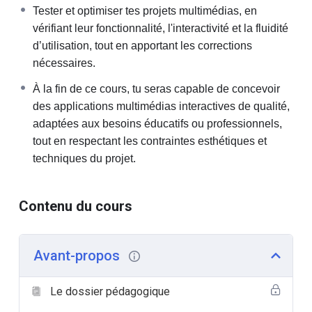
rédiger un cahier des charges complet pour un
Tester et optimiser tes projets multimédias, en
projet multimédia.
vérifiant leur fonctionnalité, l'interactivité et la fluidité
Conception visuelle et scénarisation
: Vous
d’utilisation, tout en apportant les corrections
apprendrez à structurer une application
nécessaires.
multimédia en concevant des interfaces
À la fin de ce cours, tu seras capable de concevoir
ergonomiques et en scénarisant les interactions.
des applications multimédias interactives de qualité,
Réalisation pratique
: Vous utiliserez les outils
adaptées aux besoins éducatifs ou professionnels,
mentionnés pour créer votre propre application
tout en respectant les contraintes esthétiques et
multimédia interactive, en intégrant les différents
techniques du projet.
médias étudiés.
Compétences attendues à la fin du
Contenu du cours
cours :
Créer une application multimédia interactive en
Avant-propos
tenant compte des contraintes esthétiques et
techniques.
Le dossier pédagogique
Prendre des décisions autonomes dans le
processus de production.