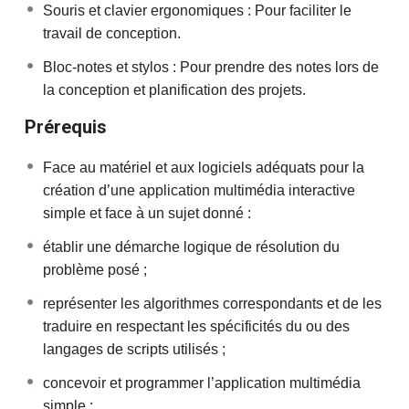
Souris et clavier ergonomiques : Pour faciliter le
Nous espérons que ce cours vous permettra de
travail de conception.
développer une véritable expertise dans la création de
Bloc-notes et stylos : Pour prendre des notes lors de
contenus interactifs multimédias de qualité.
la conception et planification des projets.
Prérequis
1Evaluation
Face au matériel et aux logiciels adéquats pour la
création d’une application multimédia interactive
simple et face à un sujet donné :
établir une démarche logique de résolution du
problème posé ;
octobre 14, 2025
Cool
représenter les algorithmes correspondants et de les
traduire en respectant les spécificités du ou des
langages de scripts utilisés ;
concevoir et programmer l’application multimédia
simple ;